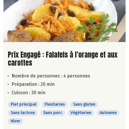
Lire la suite de la recette
Prix Engagé : Falafels à l’orange et aux
carottes
Nombre de personnes :
4 personnes
Préparation : 20 min
Cuisson : 30 min
Plat principal
Flexitarien
Sans gluten
Sans lactose
Sans porc
Végétarien
Automne
Hiver