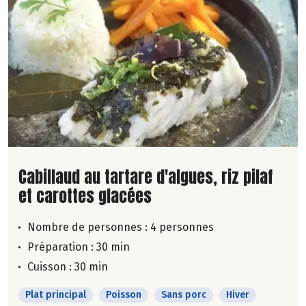
Lire la suite de la recette
Cabillaud au tartare d'algues, riz pilaf
et carottes glacées
Nombre de personnes :
4 personnes
Préparation : 30 min
Cuisson : 30 min
Plat principal
Poisson
Sans porc
Hiver