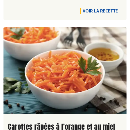
VOIR LA RECETTE
Lire la suite de la recette
Carottes râpées à l’orange et au miel