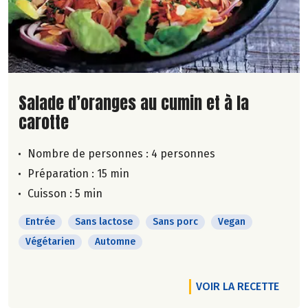
Lire la suite de la recette
Salade d’oranges au cumin et à la
carotte
Nombre de personnes :
4 personnes
Préparation : 15 min
Cuisson : 5 min
Entrée
Sans lactose
Sans porc
Vegan
Végétarien
Automne
VOIR LA RECETTE