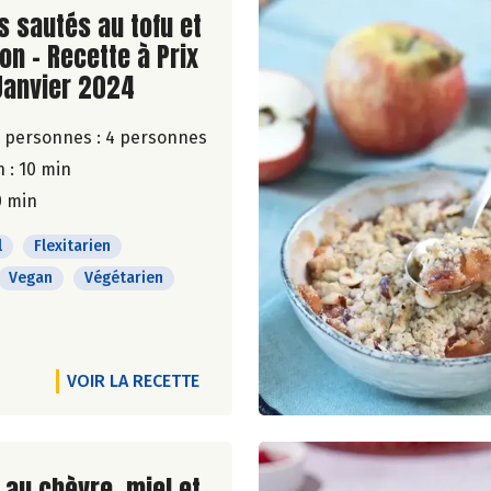
ite de la recette
s sautés au tofu et
n - Recette à Prix
Janvier 2024
 personnes :
4 personnes
 : 10 min
0 min
l
Flexitarien
Vegan
Végétarien
VOIR LA RECETTE
ite de la recette
au chèvre, miel et