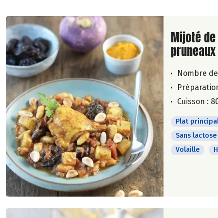
Lire la su
Mijoté de
pruneaux
Nombre de
Préparation
Cuisson : 8
Plat principa
Sans lactose
Volaille
H