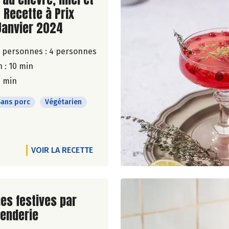
 Recette à Prix
Janvier 2024
 personnes :
4 personnes
 : 10 min
0 min
Sans porc
Végétarien
VOIR LA RECETTE
ite de la recette
es festives par
enderie