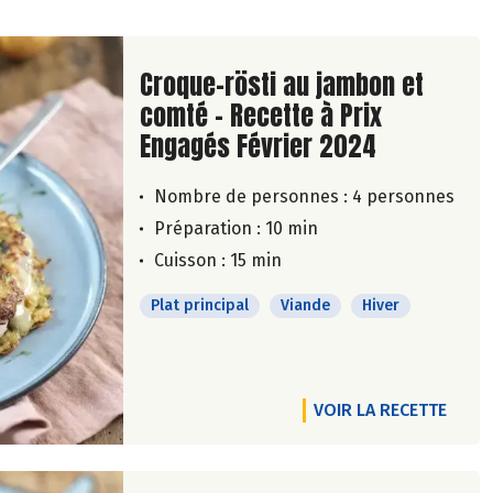
Lire la suite de la recette
Croque-rösti au jambon et
comté - Recette à Prix
Engagés Février 2024
Nombre de personnes :
4 personnes
Préparation : 10 min
Cuisson : 15 min
Plat principal
Viande
Hiver
VOIR LA RECETTE