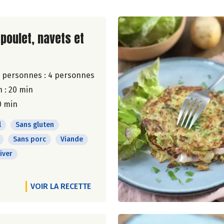
ite de la recette
 poulet, navets et
 personnes :
4 personnes
 : 20 min
0 min
l
Sans gluten
Sans porc
Viande
iver
VOIR LA RECETTE