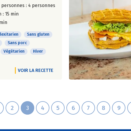
 personnes :
4 personnes
 : 15 min
 min
lexitarien
Sans gluten
Sans porc
Végétarien
Hiver
VOIR LA RECETTE
2
3
4
5
6
7
8
9