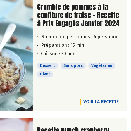
Lire la suite de la recette
Crumble de pommes à la
confiture de fraise - Recette
à Prix Engagés Janvier 2024
Nombre de personnes :
4 personnes
Préparation : 15 min
Cuisson : 30 min
Dessert
Sans porc
Végétarien
Hiver
VOIR LA RECETTE
Lire la suite de la recette
Recette punch cranberry