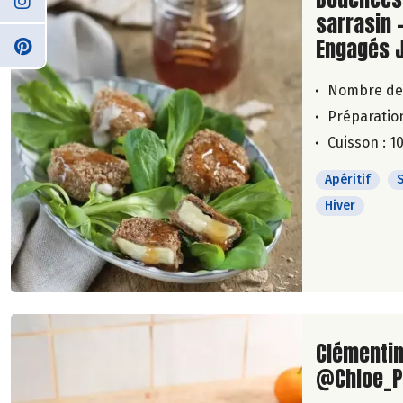
sarrasin -
Engagés 
Nombre de
Préparation
Cuisson : 1
Apéritif
Hiver
Lire la su
Clémentin
@Chloe_P