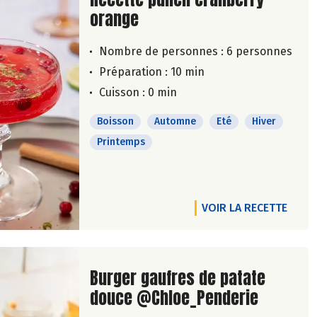
orange
Nombre de personnes :
6 personnes
Préparation : 10 min
Cuisson : 0 min
Boisson
Automne
Eté
Hiver
Printemps
VOIR LA RECETTE
Lire la suite de la recette
Burger gaufres de patate
douce @Chloe_Penderie