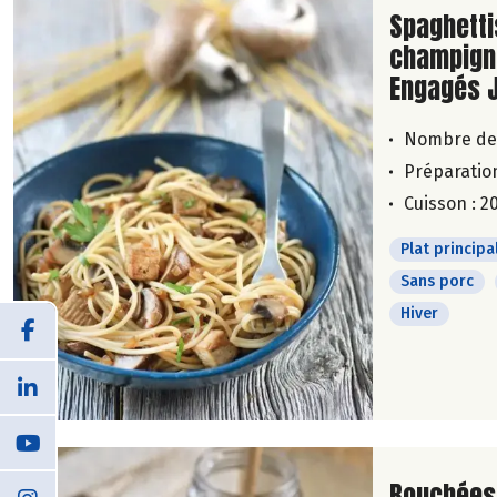
Lire la su
Spaghetti
champigno
Engagés 
Nombre de
Préparation
Cuisson : 2
Plat principa
Sans porc
Hiver
Lire la su
Bouchées 