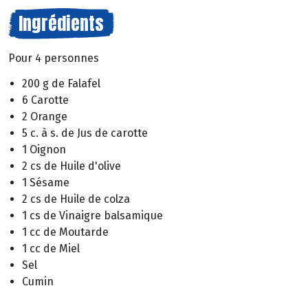
Ingrédients
Pour 4 personnes
200 g de Falafel
6 Carotte
2 Orange
5 c. à s. de Jus de carotte
1 Oignon
2 cs de Huile d'olive
1 Sésame
2 cs de Huile de colza
1 cs de Vinaigre balsamique
1 cc de Moutarde
1 cc de Miel
Sel
Cumin