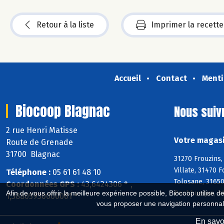
Retour à la liste
Imprimer la recette
Accueil
Contact
Menti
Biocoop Blagnac
Nous suiv
2 rue Henri Matisse
Votre magasi
Route de Grenade
31700 Blagnac
31270 Frouzins,
Villate, 31470 
Téléphone :
05 61 61 48 10
Tolosane, 31650
Coordonnées GPS :
43,6424306 ° ,
Pechbusque, 313
Afin de vous offrir la meilleure expérience possible, Biocoop utilise d
1,38805930000001 °
vous proposer une navigation personnal
En savoi