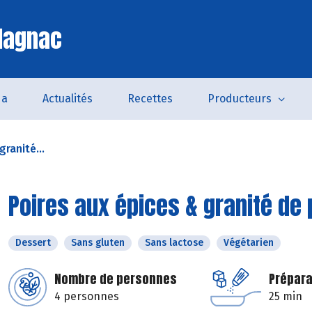
lagnac
da
Actualités
Recettes
Producteurs
granité...
Poires aux épices & granité de
Dessert
Sans gluten
Sans lactose
Végétarien
Nombre de personnes
Prépara
4 personnes
25 min