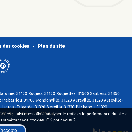
n des cookies
Plan du site
s/Garonne, 31120 Roques, 31120 Roquettes, 31600 Saubens, 31860
ornebarrieu, 31700 Mondonville, 31320 Aureville, 31320 Auzeville-
 Lacroix-Falgarde, 31320 Mervilla, 31320 Péchabou, 31320
320 Vigoulet-Auzil, 31620 Bouloc
 des statistiques afin d'analyser le trafic et la performance du site et
paramétrant vos cookies. OK pour vous ?
'accepte