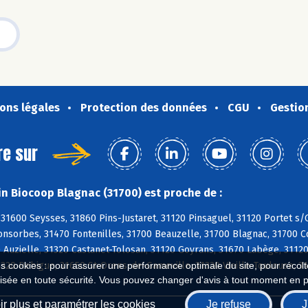
ons légales
Protection des données
CGU
Gestio
re sur
n Biocoop Blagnac (31700) est proche de :
 31600 Seysses, 31860 Pins-Justaret, 31120 Pinsaguel, 31120 Portet 
Fonsorbes, 31470 Fontenilles, 31700 Beauzelle, 31700 Blagnac, 31700 C
 Auzielle, 31320 Castanet-Tolosan, 31120 Goyrans, 31670 Labège, 31120
20 Rebigue, 31650 St-Orens-de-Gameville, 31320 Vieille-Toulouse, 31
es cookies : pour assurer une performance optimale du site, pour récolter
isée en toute sécurité. Vous pouvez changer d'avis à tout moment en 
r plus et paramétrer les cookies
Je refuse
J