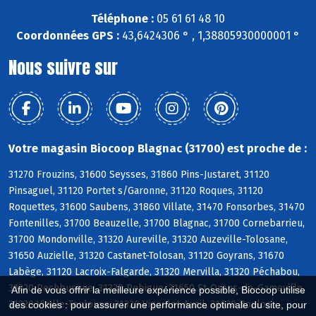
Téléphone :
05 61 61 48 10
Coordonnées GPS :
43,6424306 ° , 1,38805930000001 °
Nous suivre sur
Votre magasin Biocoop Blagnac (31700) est proche de :
31270 Frouzins, 31600 Seysses, 31860 Pins-Justaret, 31120
Pinsaguel, 31120 Portet s/Garonne, 31120 Roques, 31120
Roquettes, 31600 Saubens, 31860 Villate, 31470 Fonsorbes, 31470
Fontenilles, 31700 Beauzelle, 31700 Blagnac, 31700 Cornebarrieu,
31700 Mondonville, 31320 Aureville, 31320 Auzeville-Tolosane,
31650 Auzielle, 31320 Castanet-Tolosan, 31120 Goyrans, 31670
Labège, 31120 Lacroix-Falgarde, 31320 Mervilla, 31320 Péchabou,
31320 Pechbusque, 31320 Rebigue, 31650 St-Orens-de-Gameville,
Afin de vous offrir la meilleure expérience possible, Biocoop utilise
31320 Vieille-Toulouse, 31320 Vigoulet-Auzil, 31620 Bouloc
des cookies : pour assurer une performance optimale du site, pour