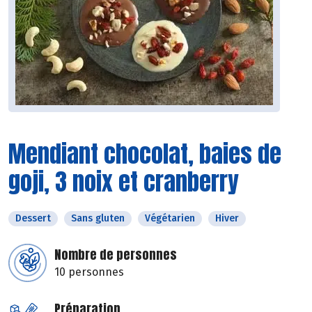
Mendiant chocolat, baies de
goji, 3 noix et cranberry
Dessert
Sans gluten
Végétarien
Hiver
Nombre de personnes
10 personnes
Préparation