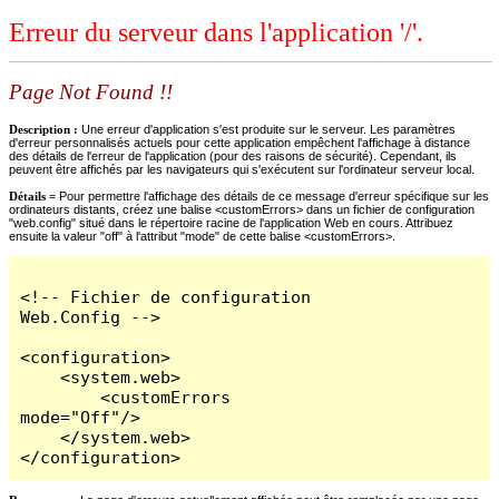
Erreur du serveur dans l'application '/'.
Page Not Found !!
Description :
Une erreur d'application s'est produite sur le serveur. Les paramètres
d'erreur personnalisés actuels pour cette application empêchent l'affichage à distance
des détails de l'erreur de l'application (pour des raisons de sécurité). Cependant, ils
peuvent être affichés par les navigateurs qui s'exécutent sur l'ordinateur serveur local.
Détails =
Pour permettre l'affichage des détails de ce message d'erreur spécifique sur les
ordinateurs distants, créez une balise <customErrors> dans un fichier de configuration
"web.config" situé dans le répertoire racine de l'application Web en cours. Attribuez
ensuite la valeur "off" à l'attribut "mode" de cette balise <customErrors>.
<!-- Fichier de configuration 
Web.Config -->

<configuration>

    <system.web>

        <customErrors 
mode="Off"/>

    </system.web>

</configuration>