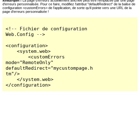
Remarques :
La page d'erreurs actuellement affichée peut être remplacée par une page
d'erreurs personnalisée. Pour ce faire, modifiez l'attribut "defaultRedirect" de la balise de
configuration <customErrors> de l'application, de sorte qu'il pointe vers une URL de la
page d'erreurs personnalisée !
<!-- Fichier de configuration 
Web.Config -->

<configuration>

    <system.web>

        <customErrors 
mode="RemoteOnly" 
defaultRedirect="mycustompage.h
tm"/>

    </system.web>

</configuration>