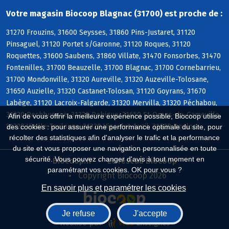
Votre magasin Biocoop Blagnac (31700) est proche de :
31270 Frouzins, 31600 Seysses, 31860 Pins-Justaret, 31120
Pinsaguel, 31120 Portet s/Garonne, 31120 Roques, 31120
Roquettes, 31600 Saubens, 31860 Villate, 31470 Fonsorbes, 31470
Fontenilles, 31700 Beauzelle, 31700 Blagnac, 31700 Cornebarrieu,
31700 Mondonville, 31320 Aureville, 31320 Auzeville-Tolosane,
31650 Auzielle, 31320 Castanet-Tolosan, 31120 Goyrans, 31670
Labège, 31120 Lacroix-Falgarde, 31320 Mervilla, 31320 Péchabou,
31320 Pechbusque, 31320 Rebigue, 31650 St-Orens-de-Gameville,
Afin de vous offrir la meilleure expérience possible, Biocoop utilise
31320 Vieille-Toulouse, 31320 Vigoulet-Auzil, 31620 Bouloc
des cookies : pour assurer une performance optimale du site, pour
récolter des statistiques afin d'analyser le trafic et la performance
du site et vous proposer une navigation personnalisée en toute
sécurité. Vous pouvez changer d'avis à tout moment en
Biocoop.fr
Le réseau Biocoop
paramétrant vos cookies. OK pour vous ?
Copyright Biocoop 2026
En savoir plus et paramétrer les cookies
Je refuse
J'accepte
Réalisé par