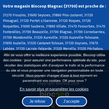
Votre magasin Biocoop Blagnac (31700) est proche de :
31270 Frouzins, 31600 Seysses, 31860 Pins-Justaret, 31120
Pinsaguel, 31120 Portet s/Garonne, 31120 Roques, 31120
Roquettes, 31600 Saubens, 31860 Villate, 31470 Fonsorbes, 31470
Fontenilles, 31700 Beauzelle, 31700 Blagnac, 31700 Cornebarrieu,
31700 Mondonville, 31320 Aureville, 31320 Auzeville-Tolosane,
31650 Auzielle, 31320 Castanet-Tolosan, 31120 Goyrans, 31670
Labège, 31120 Lacroix-Falgarde, 31320 Mervilla, 31320 Péchabou,
31320 Pechbusque, 31320 Rebigue, 31650 St-Orens-de-Gameville,
Afin de vous offrir la meilleure expérience possible, Biocoop utilise
31320 Vieille-Toulouse, 31320 Vigoulet-Auzil, 31620 Bouloc
des cookies : pour assurer une performance optimale du site, pour
récolter des statistiques afin d'analyser le trafic et la performance
du site et vous proposer une navigation personnalisée en toute
sécurité. Vous pouvez changer d'avis à tout moment en
Biocoop.fr
Le réseau Biocoop
paramétrant vos cookies. OK pour vous ?
Copyright Biocoop 2026
En savoir plus et paramétrer les cookies
Je refuse
J'accepte
Réalisé par