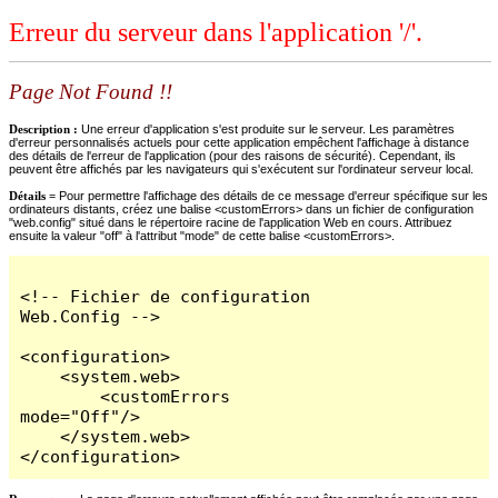
Erreur du serveur dans l'application '/'.
Page Not Found !!
Description :
Une erreur d'application s'est produite sur le serveur. Les paramètres
d'erreur personnalisés actuels pour cette application empêchent l'affichage à distance
des détails de l'erreur de l'application (pour des raisons de sécurité). Cependant, ils
peuvent être affichés par les navigateurs qui s'exécutent sur l'ordinateur serveur local.
Détails =
Pour permettre l'affichage des détails de ce message d'erreur spécifique sur les
ordinateurs distants, créez une balise <customErrors> dans un fichier de configuration
"web.config" situé dans le répertoire racine de l'application Web en cours. Attribuez
ensuite la valeur "off" à l'attribut "mode" de cette balise <customErrors>.
<!-- Fichier de configuration 
Web.Config -->

<configuration>

    <system.web>

        <customErrors 
mode="Off"/>

    </system.web>

</configuration>