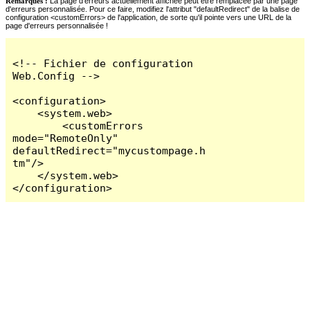
Remarques :
La page d'erreurs actuellement affichée peut être remplacée par une page
d'erreurs personnalisée. Pour ce faire, modifiez l'attribut "defaultRedirect" de la balise de
configuration <customErrors> de l'application, de sorte qu'il pointe vers une URL de la
page d'erreurs personnalisée !
<!-- Fichier de configuration 
Web.Config -->

<configuration>

    <system.web>

        <customErrors 
mode="RemoteOnly" 
defaultRedirect="mycustompage.h
tm"/>

    </system.web>

</configuration>