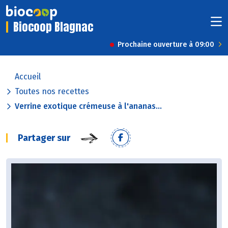
Biocoop Blagnac
Prochaine ouverture à 09:00
Accueil
Toutes nos recettes
Verrine exotique crémeuse à l'ananas...
Partager sur