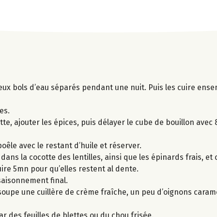
deux bols d’eau séparés pendant une nuit. Puis les cuire en
es.
tte, ajouter les épices, puis délayer le cube de bouillon avec
êle avec le restant d’huile et réserver.
 dans la cocotte des lentilles, ainsi que les épinards frais, e
uire 5mn pour qu’elles restent al dente.
assaisonnement final.
 soupe une cuillère de crème fraîche, un peu d’oignons caram
r des feuilles de blettes ou du chou frisée.