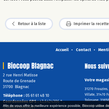
Retour à la liste
Imprimer la recette
Accueil
Contact
Menti
Biocoop Blagnac
Nous suiv
2 rue Henri Matisse
Votre magasi
Route de Grenade
31700 Blagnac
31270 Frouzins,
Villate, 31470 
Téléphone :
05 61 61 48 10
Tolosane, 31650
Coordonnées GPS :
43,6424306 ° ,
Pechbusque, 313
Afin de vous offrir la meilleure expérience possible, Biocoop utilise d
1,38805930000001 °