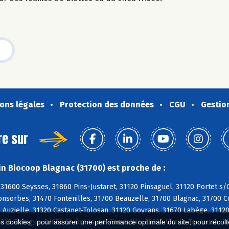
ons légales
Protection des données
CGU
Gestio
re sur
n Biocoop Blagnac (31700) est proche de :
 31600 Seysses, 31860 Pins-Justaret, 31120 Pinsaguel, 31120 Portet 
Fonsorbes, 31470 Fontenilles, 31700 Beauzelle, 31700 Blagnac, 31700 C
 Auzielle, 31320 Castanet-Tolosan, 31120 Goyrans, 31670 Labège, 31120
20 Rebigue, 31650 St-Orens-de-Gameville, 31320 Vieille-Toulouse, 31
es cookies : pour assurer une performance optimale du site, pour récolter