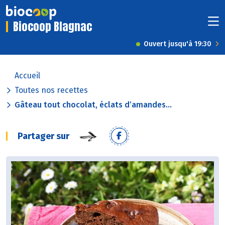
Biocoop Blagnac
Ouvert jusqu'à 19:30
Accueil
Toutes nos recettes
Gâteau tout chocolat, éclats d’amandes...
Partager sur