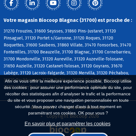
Votre magasin Biocoop Blagnac (31700) est proche de :
31270 Frouzins, 31600 Seysses, 31860 Pins-Justaret, 31120
Pinsaguel, 31120 Portet s/Garonne, 31120 Roques, 31120
Roquettes, 31600 Saubens, 31860 Villate, 31470 Fonsorbes, 31470
Fontenilles, 31700 Beauzelle, 31700 Blagnac, 31700 Cornebarrieu,
31700 Mondonville, 31320 Aureville, 31320 Auzeville-Tolosane,
31650 Auzielle, 31320 Castanet-Tolosan, 31120 Goyrans, 31670
Labège, 31120 Lacroix-Falgarde, 31320 Mervilla, 31320 Péchabou,
31320 Pechbusque, 31320 Rebigue, 31650 St-Orens-de-Gameville,
Afin de vous offrir la meilleure expérience possible, Biocoop utilise
31320 Vieille-Toulouse, 31320 Vigoulet-Auzil, 31620 Bouloc
des cookies : pour assurer une performance optimale du site, pour
récolter des statistiques afin d'analyser le trafic et la performance
du site et vous proposer une navigation personnalisée en toute
sécurité. Vous pouvez changer d'avis à tout moment en
Biocoop.fr
Le réseau Biocoop
paramétrant vos cookies. OK pour vous ?
Copyright Biocoop 2026
En savoir plus et paramétrer les cookies