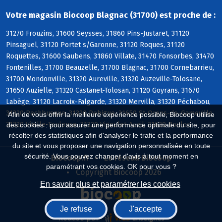
Votre magasin Biocoop Blagnac (31700) est proche de :
31270 Frouzins, 31600 Seysses, 31860 Pins-Justaret, 31120
Pinsaguel, 31120 Portet s/Garonne, 31120 Roques, 31120
Roquettes, 31600 Saubens, 31860 Villate, 31470 Fonsorbes, 31470
Fontenilles, 31700 Beauzelle, 31700 Blagnac, 31700 Cornebarrieu,
31700 Mondonville, 31320 Aureville, 31320 Auzeville-Tolosane,
31650 Auzielle, 31320 Castanet-Tolosan, 31120 Goyrans, 31670
Labège, 31120 Lacroix-Falgarde, 31320 Mervilla, 31320 Péchabou,
31320 Pechbusque, 31320 Rebigue, 31650 St-Orens-de-Gameville,
Afin de vous offrir la meilleure expérience possible, Biocoop utilise
31320 Vieille-Toulouse, 31320 Vigoulet-Auzil, 31620 Bouloc
des cookies : pour assurer une performance optimale du site, pour
récolter des statistiques afin d'analyser le trafic et la performance
du site et vous proposer une navigation personnalisée en toute
sécurité. Vous pouvez changer d'avis à tout moment en
Biocoop.fr
Le réseau Biocoop
paramétrant vos cookies. OK pour vous ?
Copyright Biocoop 2026
En savoir plus et paramétrer les cookies
Je refuse
J'accepte
Réalisé par