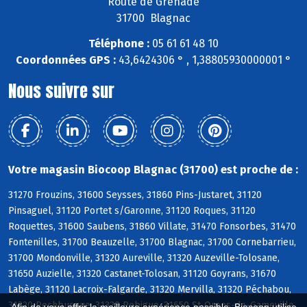
Route de Grenade
31700 Blagnac
Téléphone :
05 61 61 48 10
Coordonnées GPS :
43,6424306 ° , 1,38805930000001 °
Nous suivre sur
Votre magasin Biocoop Blagnac (31700) est proche de :
31270 Frouzins, 31600 Seysses, 31860 Pins-Justaret, 31120
Pinsaguel, 31120 Portet s/Garonne, 31120 Roques, 31120
Roquettes, 31600 Saubens, 31860 Villate, 31470 Fonsorbes, 31470
Fontenilles, 31700 Beauzelle, 31700 Blagnac, 31700 Cornebarrieu,
31700 Mondonville, 31320 Aureville, 31320 Auzeville-Tolosane,
31650 Auzielle, 31320 Castanet-Tolosan, 31120 Goyrans, 31670
Labège, 31120 Lacroix-Falgarde, 31320 Mervilla, 31320 Péchabou,
31320 Pechbusque, 31320 Rebigue, 31650 St-Orens-de-Gameville,