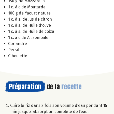
150 g de Mozzarella
1 c. à c de Moutarde
100 g de Yaourt nature
1 c. à s. de Jus de citron
1 c. à s. de Huile d'olive
1 c. à s. de Huile de colza
1 c. à c de Ail semoule
Coriandre
Persil
Ciboulette
Préparation
de la
recette
Cuire le riz dans 2 fois son volume d’eau pendant 15
min jusqu’à absorption complète de l’eau.