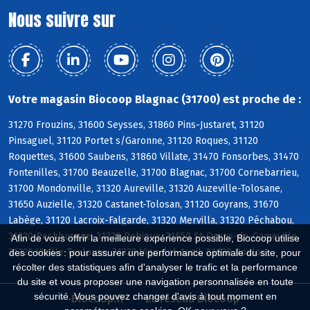
Nous suivre sur
Votre magasin Biocoop Blagnac (31700) est proche de :
31270 Frouzins, 31600 Seysses, 31860 Pins-Justaret, 31120
Pinsaguel, 31120 Portet s/Garonne, 31120 Roques, 31120
Roquettes, 31600 Saubens, 31860 Villate, 31470 Fonsorbes, 31470
Fontenilles, 31700 Beauzelle, 31700 Blagnac, 31700 Cornebarrieu,
31700 Mondonville, 31320 Aureville, 31320 Auzeville-Tolosane,
31650 Auzielle, 31320 Castanet-Tolosan, 31120 Goyrans, 31670
Labège, 31120 Lacroix-Falgarde, 31320 Mervilla, 31320 Péchabou,
31320 Pechbusque, 31320 Rebigue, 31650 St-Orens-de-Gameville,
Afin de vous offrir la meilleure expérience possible, Biocoop utilise
31320 Vieille-Toulouse, 31320 Vigoulet-Auzil, 31620 Bouloc
des cookies : pour assurer une performance optimale du site, pour
récolter des statistiques afin d'analyser le trafic et la performance
du site et vous proposer une navigation personnalisée en toute
sécurité. Vous pouvez changer d'avis à tout moment en
Biocoop.fr
Le réseau Biocoop