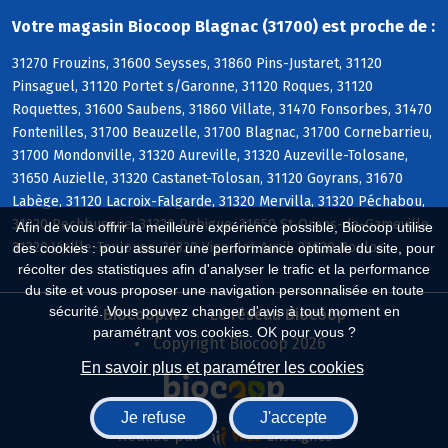
Votre magasin Biocoop Blagnac (31700) est proche de :
31270 Frouzins, 31600 Seysses, 31860 Pins-Justaret, 31120
Pinsaguel, 31120 Portet s/Garonne, 31120 Roques, 31120
Roquettes, 31600 Saubens, 31860 Villate, 31470 Fonsorbes, 31470
Fontenilles, 31700 Beauzelle, 31700 Blagnac, 31700 Cornebarrieu,
31700 Mondonville, 31320 Aureville, 31320 Auzeville-Tolosane,
31650 Auzielle, 31320 Castanet-Tolosan, 31120 Goyrans, 31670
Labège, 31120 Lacroix-Falgarde, 31320 Mervilla, 31320 Péchabou,
31320 Pechbusque, 31320 Rebigue, 31650 St-Orens-de-Gameville,
Afin de vous offrir la meilleure expérience possible, Biocoop utilise
31320 Vieille-Toulouse, 31320 Vigoulet-Auzil, 31620 Bouloc
des cookies : pour assurer une performance optimale du site, pour
récolter des statistiques afin d'analyser le trafic et la performance
du site et vous proposer une navigation personnalisée en toute
sécurité. Vous pouvez changer d'avis à tout moment en
Biocoop.fr
Le réseau Biocoop
paramétrant vos cookies. OK pour vous ?
Copyright Biocoop 2026
En savoir plus et paramétrer les cookies
Je refuse
J'accepte
Réalisé par