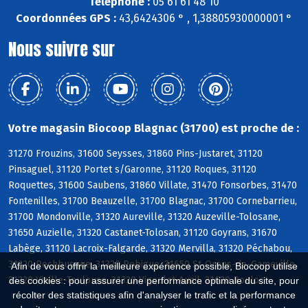
Téléphone :
05 61 61 48 10
Coordonnées GPS :
43,6424306 ° , 1,38805930000001 °
Nous suivre sur
Votre magasin Biocoop Blagnac (31700) est proche de :
31270 Frouzins, 31600 Seysses, 31860 Pins-Justaret, 31120
Pinsaguel, 31120 Portet s/Garonne, 31120 Roques, 31120
Roquettes, 31600 Saubens, 31860 Villate, 31470 Fonsorbes, 31470
Fontenilles, 31700 Beauzelle, 31700 Blagnac, 31700 Cornebarrieu,
31700 Mondonville, 31320 Aureville, 31320 Auzeville-Tolosane,
31650 Auzielle, 31320 Castanet-Tolosan, 31120 Goyrans, 31670
Labège, 31120 Lacroix-Falgarde, 31320 Mervilla, 31320 Péchabou,
31320 Pechbusque, 31320 Rebigue, 31650 St-Orens-de-Gameville,
Afin de vous offrir la meilleure expérience possible, Biocoop utilise
31320 Vieille-Toulouse, 31320 Vigoulet-Auzil, 31620 Bouloc
des cookies : pour assurer une performance optimale du site, pour
récolter des statistiques afin d'analyser le trafic et la performance