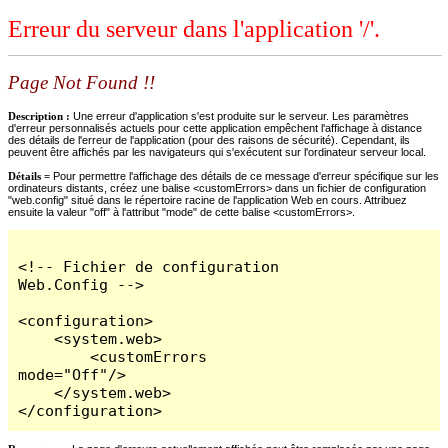
Erreur du serveur dans l'application '/'.
Page Not Found !!
Description :
Une erreur d'application s'est produite sur le serveur. Les paramètres
d'erreur personnalisés actuels pour cette application empêchent l'affichage à distance
des détails de l'erreur de l'application (pour des raisons de sécurité). Cependant, ils
peuvent être affichés par les navigateurs qui s'exécutent sur l'ordinateur serveur local.
Détails =
Pour permettre l'affichage des détails de ce message d'erreur spécifique sur les
ordinateurs distants, créez une balise <customErrors> dans un fichier de configuration
"web.config" situé dans le répertoire racine de l'application Web en cours. Attribuez
ensuite la valeur "off" à l'attribut "mode" de cette balise <customErrors>.
<!-- Fichier de configuration 
Web.Config -->

<configuration>

    <system.web>

        <customErrors 
mode="Off"/>

    </system.web>

</configuration>