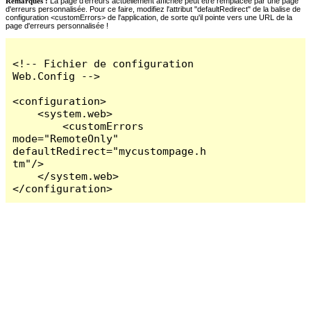
Remarques :
La page d'erreurs actuellement affichée peut être remplacée par une page
d'erreurs personnalisée. Pour ce faire, modifiez l'attribut "defaultRedirect" de la balise de
configuration <customErrors> de l'application, de sorte qu'il pointe vers une URL de la
page d'erreurs personnalisée !
<!-- Fichier de configuration 
Web.Config -->

<configuration>

    <system.web>

        <customErrors 
mode="RemoteOnly" 
defaultRedirect="mycustompage.h
tm"/>

    </system.web>

</configuration>