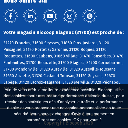
Votre magasin Biocoop Blagnac (31700) est proche de :
31270 Frouzins, 31600 Seysses, 31860 Pins-Justaret, 31120
Pinsaguel, 31120 Portet s/Garonne, 31120 Roques, 31120
Roquettes, 31600 Saubens, 31860 Villate, 31470 Fonsorbes, 31470
Fontenilles, 31700 Beauzelle, 31700 Blagnac, 31700 Cornebarrieu,
31700 Mondonville, 31320 Aureville, 31320 Auzeville-Tolosane,
31650 Auzielle, 31320 Castanet-Tolosan, 31120 Goyrans, 31670
Labège, 31120 Lacroix-Falgarde, 31320 Mervilla, 31320 Péchabou,
31320 Pechbusque, 31320 Rebigue, 31650 St-Orens-de-Gameville,
Afin de vous offrir la meilleure expérience possible, Biocoop utilise
31320 Vieille-Toulouse, 31320 Vigoulet-Auzil, 31620 Bouloc
des cookies : pour assurer une performance optimale du site, pour
récolter des statistiques afin d'analyser le trafic et la performance
du site et vous proposer une navigation personnalisée en toute
sécurité. Vous pouvez changer d'avis à tout moment en
Biocoop.fr
Le réseau Biocoop
paramétrant vos cookies. OK pour vous ?
Copyright Biocoop 2026