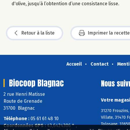
d'olive, jusqu’à l’obtention d’une consistance lisse.
Retour à la liste
Imprimer la recette
Accueil
Contact
Menti
Biocoop Blagnac
Nous suiv
2 rue Henri Matisse
Votre magasi
Route de Grenade
31700 Blagnac
31270 Frouzins,
Villate, 31470 
Téléphone :
05 61 61 48 10
Tolosane, 31650
Coordonnées GPS :
43,6424306 ° ,