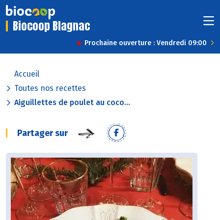
Biocoop Blagnac
Prochaine ouverture : Vendredi 09:00
Accueil
Toutes nos recettes
Aiguillettes de poulet au coco...
Partager sur