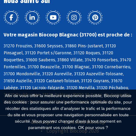
Nous suivre sur
Votre magasin Biocoop Blagnac (31700) est proche de :
31270 Frouzins, 31600 Seysses, 31860 Pins-Justaret, 31120
Pinsaguel, 31120 Portet s/Garonne, 31120 Roques, 31120
Roquettes, 31600 Saubens, 31860 Villate, 31470 Fonsorbes, 31470
Fontenilles, 31700 Beauzelle, 31700 Blagnac, 31700 Cornebarrieu,
31700 Mondonville, 31320 Aureville, 31320 Auzeville-Tolosane,
31650 Auzielle, 31320 Castanet-Tolosan, 31120 Goyrans, 31670
Labège, 31120 Lacroix-Falgarde, 31320 Mervilla, 31320 Péchabou,
31320 Pechbusque, 31320 Rebigue, 31650 St-Orens-de-Gameville,
Afin de vous offrir la meilleure expérience possible, Biocoop utilise
31320 Vieille-Toulouse, 31320 Vigoulet-Auzil, 31620 Bouloc
des cookies : pour assurer une performance optimale du site, pour
récolter des statistiques afin d'analyser le trafic et la performance
du site et vous proposer une navigation personnalisée en toute
sécurité. Vous pouvez changer d'avis à tout moment en
Biocoop.fr
Le réseau Biocoop
paramétrant vos cookies. OK pour vous ?
Copyright Biocoop 2026