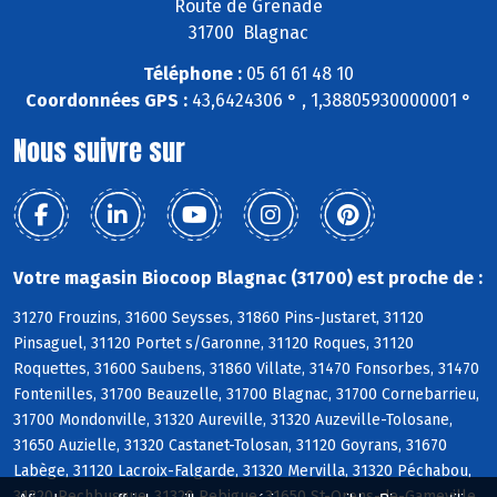
Route de Grenade
31700 Blagnac
Téléphone :
05 61 61 48 10
Coordonnées GPS :
43,6424306 ° , 1,38805930000001 °
Nous suivre sur
Votre magasin Biocoop Blagnac (31700) est proche de :
31270 Frouzins, 31600 Seysses, 31860 Pins-Justaret, 31120
Pinsaguel, 31120 Portet s/Garonne, 31120 Roques, 31120
Roquettes, 31600 Saubens, 31860 Villate, 31470 Fonsorbes, 31470
Fontenilles, 31700 Beauzelle, 31700 Blagnac, 31700 Cornebarrieu,
31700 Mondonville, 31320 Aureville, 31320 Auzeville-Tolosane,
31650 Auzielle, 31320 Castanet-Tolosan, 31120 Goyrans, 31670
Labège, 31120 Lacroix-Falgarde, 31320 Mervilla, 31320 Péchabou,
31320 Pechbusque, 31320 Rebigue, 31650 St-Orens-de-Gameville,