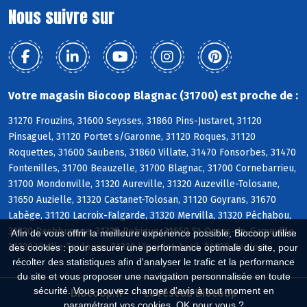
Nous suivre sur
Votre magasin Biocoop Blagnac (31700) est proche de :
31270 Frouzins, 31600 Seysses, 31860 Pins-Justaret, 31120
Pinsaguel, 31120 Portet s/Garonne, 31120 Roques, 31120
Roquettes, 31600 Saubens, 31860 Villate, 31470 Fonsorbes, 31470
Fontenilles, 31700 Beauzelle, 31700 Blagnac, 31700 Cornebarrieu,
31700 Mondonville, 31320 Aureville, 31320 Auzeville-Tolosane,
31650 Auzielle, 31320 Castanet-Tolosan, 31120 Goyrans, 31670
Labège, 31120 Lacroix-Falgarde, 31320 Mervilla, 31320 Péchabou,
31320 Pechbusque, 31320 Rebigue, 31650 St-Orens-de-Gameville,
Afin de vous offrir la meilleure expérience possible, Biocoop utilise
31320 Vieille-Toulouse, 31320 Vigoulet-Auzil, 31620 Bouloc
des cookies : pour assurer une performance optimale du site, pour
récolter des statistiques afin d'analyser le trafic et la performance
du site et vous proposer une navigation personnalisée en toute
sécurité. Vous pouvez changer d'avis à tout moment en
Biocoop.fr
Le réseau Biocoop
paramétrant vos cookies. OK pour vous ?