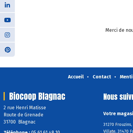
Merci de nou
Accueil
Contact
Menti
Biocoop Blagnac
Nous suiv
2 rue Henri Matisse
Votre magasi
Route de Grenade
31700 Blagnac
31270 Frouzins,
Villate, 31470 
Téléphone :
05 61 61 48 10