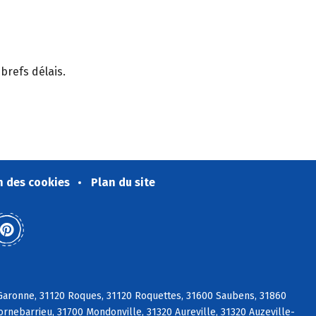
brefs délais.
n des cookies
Plan du site
s/Garonne, 31120 Roques, 31120 Roquettes, 31600 Saubens, 31860
ornebarrieu, 31700 Mondonville, 31320 Aureville, 31320 Auzeville-